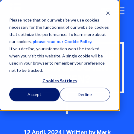
Open
Menu
Please note that on our website we use cookies
necessary for the functioning of our website, cookies
that optimize the performance. To learn more about
our cookies,
please read our Cookie Policy.
If you decline, your information won’t be tracked
AUTO-ID: WELCHE
when you visit this website. A single cookie will be
used in your browser to remember your preference
TECHNOLOGIEN
not to be tracked.
NUTZEN?
Cookies Settings
Accept
Decline
12 April, 2024
| Written by Mark