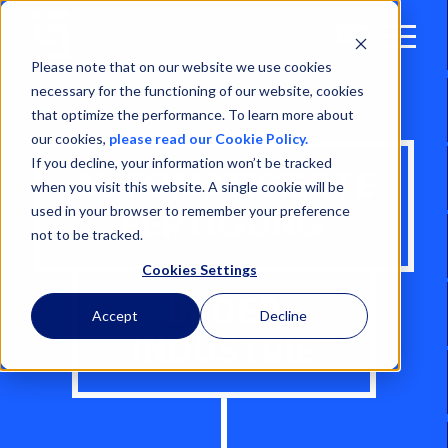
Open
Menu
Please note that on our website we use cookies
necessary for the functioning of our website, cookies
that optimize the performance. To learn more about
our cookies,
please read our Cookie Policy.
If you decline, your information won’t be tracked
AUTOMATISIERTE
when you visit this website. A single cookie will be
used in your browser to remember your preference
FERTIGUNG
not to be tracked.
Cookies Settings
IN DER
Accept
Decline
INDUSTRIE