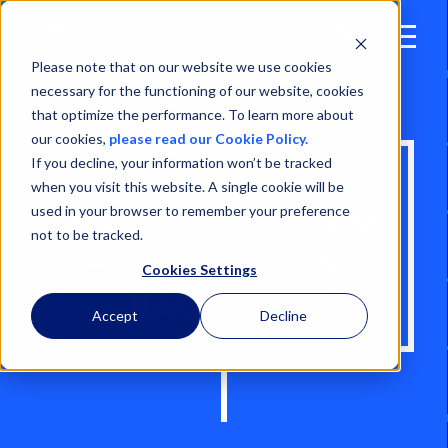
Open
Menu
Please note that on our website we use cookies
necessary for the functioning of our website, cookies
that optimize the performance. To learn more about
our cookies,
please read our Cookie Policy.
If you decline, your information won’t be tracked
DAS
when you visit this website. A single cookie will be
used in your browser to remember your preference
BARCODESYSTEM
not to be tracked.
– VORTEILE UND
Cookies Settings
NACHTEILE
Accept
Decline