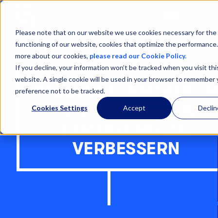
Open
Menu
Please note that on our website we use cookies necessary for the
functioning of our website, cookies that optimize the performance.
more about our cookies,
please read our Cookie Policy.
If you decline, your information won’t be tracked when you visit thi
website. A single cookie will be used in your browser to remember 
PROZESSKENNZAHLEN
preference not to be tracked.
10 DINGE UM DIE
Cookies Settings
Accept
Declin
FERTIGUNG ZU
VERBESSERN