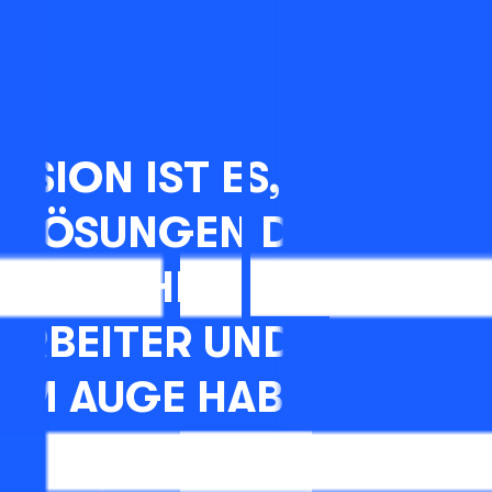
SSION IST ES, SIE MIT 
 LÖSUNGEN DURCH DA
 ZU FÜHREN, DIE DIE S
ARBEITER UND DEN FLU
 IM AUGE HABEN.