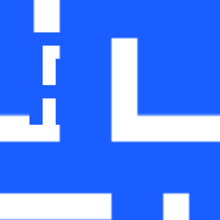
UNSERE MI
ROBUSTEN
LABYRINTH
IHRER MIT
PROZESSE