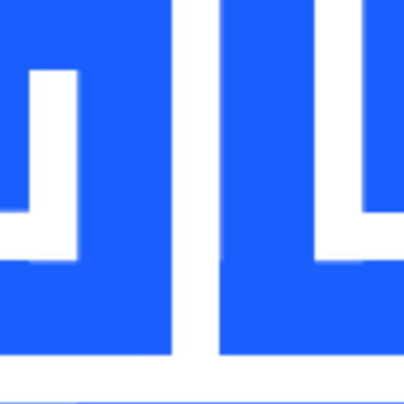
HILFE VON
S MUDA-
ICHERHEIT
SS IHRER