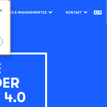
NEUES & WISSENSWERTES
KONTAKT
r
E
DER
 4.0