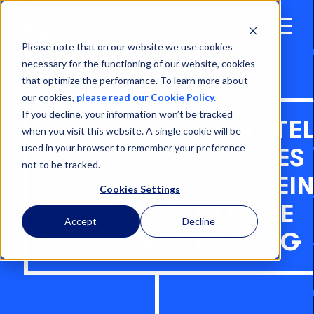
Open
Menu
Please note that on our website we use cookies
necessary for the functioning of our website, cookies
that optimize the performance. To learn more about
our cookies,
please read our Cookie Policy.
If you decline, your information won’t be tracked
FAHRZEUGBEREITSTE
when you visit this website. A single cookie will be
used in your browser to remember your preference
AUS SICHT DES
not to be tracked.
AUTOHAUSES: EI
Cookies Settings
DETAILLIERTE
Accept
Decline
DARSTELLUNG