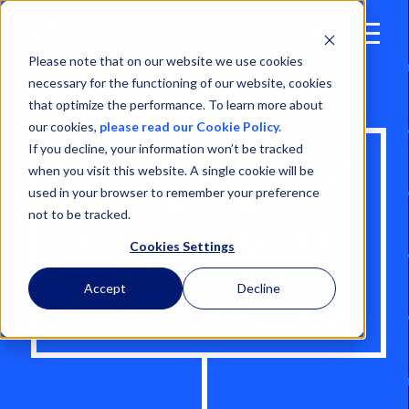
Open
Menu
Please note that on our website we use cookies
necessary for the functioning of our website, cookies
that optimize the performance. To learn more about
our cookies,
please read our Cookie Policy.
If you decline, your information won’t be tracked
MONTAGEPROZESS
when you visit this website. A single cookie will be
used in your browser to remember your preference
IN DER
not to be tracked.
FERTIGUNG: DIE
Cookies Settings
ROLLE VON
Accept
Decline
INTRALOGISTICS