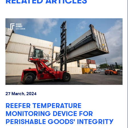
RELATED ARTICLES
04 September, 2025
MPERATURE
ISO 10368: T
G DEVICE FOR
CONNECTED A
E GOODS' INTEGRITY