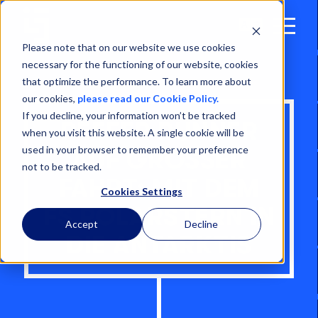
Open
Menu
Please note that on our website we use cookies
necessary for the functioning of our website, cookies
that optimize the performance. To learn more about
our cookies,
please read our Cookie Policy.
If you decline, your information won’t be tracked
REEFER RUNNER
when you visit this website. A single cookie will be
used in your browser to remember your preference
AUF GROSSER F
not to be tracked.
AHRT: MIT DEM F
Cookies Settings
S POLARSTERN IN D
Accept
Decline
IE ANTARKTIS