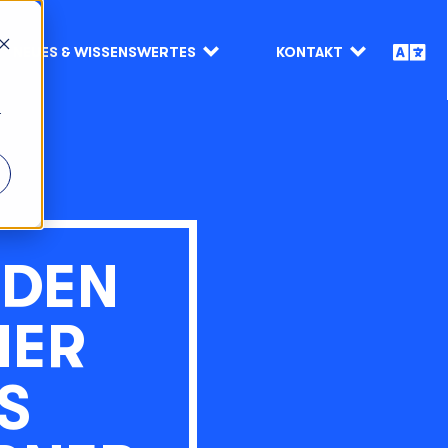
NEUES & WISSENSWERTES
KONTAKT
r
 DEN
NER
S