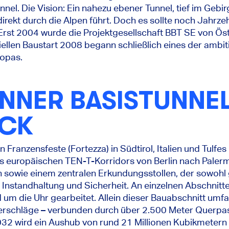
unnel. Die Vision: Ein nahezu ebener Tunnel, tief im Geb
irekt durch die Alpen führt. Doch es sollte noch Jahrze
 Erst 2004 wurde die Projektgesellschaft BBT SE von Öst
iellen Baustart 2008 begann schließlich eines der ambit
ropas.
NNER BASISTUNNEL
ICK
 Franzensfeste (Fortezza) in Südtirol, Italien und Tulfes
des europäischen TEN-T-Korridors von Berlin nach Palerm
n sowie einem zentralen Erkundungsstollen, der sowoh
r Instandhaltung und Sicherheit. An einzelnen Abschnit
 um die Uhr gearbeitet. Allein dieser Bauabschnitt umf
rschläge – verbunden durch über 2.500 Meter Querpas
032 wird ein Aushub von rund 21 Millionen Kubikmetern 