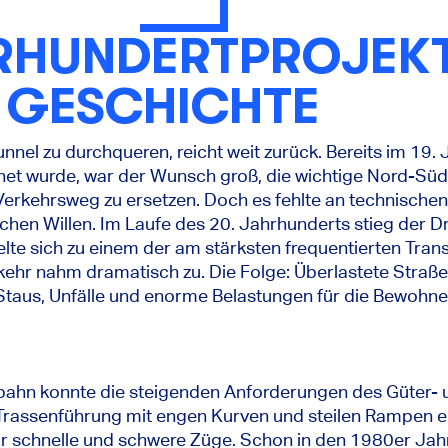
HRHUNDERTPROJEKT
 GESCHICHTE
unnel zu durchqueren, reicht weit zurück. Bereits im 19. 
et wurde, war der Wunsch groß, die wichtige Nord-Sü
n Verkehrsweg zu ersetzen. Doch es fehlte an technische
chen Willen. Im Laufe des 20. Jahrhunderts stieg der D
elte sich zu einem der am stärksten frequentierten Tra
hr nahm dramatisch zu. Die Folge: Überlastete Straße
taus, Unfälle und enorme Belastungen für die Bewohne
bahn konnte die steigenden Anforderungen des Güter-
e Trassenführung mit engen Kurven und steilen Rampen er
für schnelle und schwere Züge. Schon in den 1980er Jah