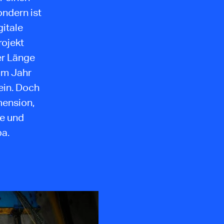
ndern ist
gitale
rojekt
er Länge
im Jahr
ein. Doch
mension,
te und
pa.