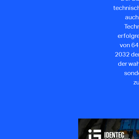
technisc
auch 
Techn
erfolgr
von 64
2032 der
der wah
sonde
zu