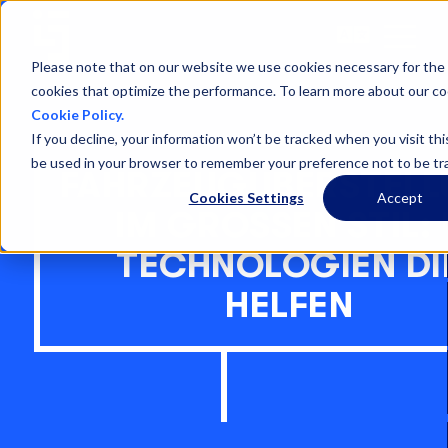
Open
Menu
Please note that on our website we use cookies necessary for the 
cookies that optimize the performance. To learn more about our co
Cookie Policy.
If you decline, your information won’t be tracked when you visit this
be used in your browser to remember your preference not to be tr
FAHRZEUGÜBERSTEL
Cookies Settings
Accept
IM GROSSEN STIL: 4 
ECHNOLOGIEN DIE 
ELFEN