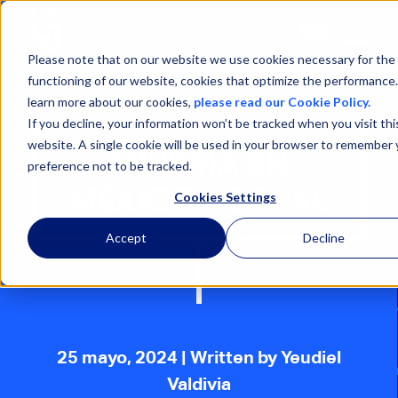
Open
Menu
Please note that on our website we use cookies necessary for the
functioning of our website, cookies that optimize the performance
learn more about our cookies,
please read our Cookie Policy.
If you decline, your information won’t be tracked when you visit thi
website. A single cookie will be used in your browser to remember 
MINERÍA EN
preference not to be tracked.
MÉXICO ACTUAL
Cookies Settings
Accept
Decline
25 mayo, 2024
| Written by Yeudiel
Valdivia