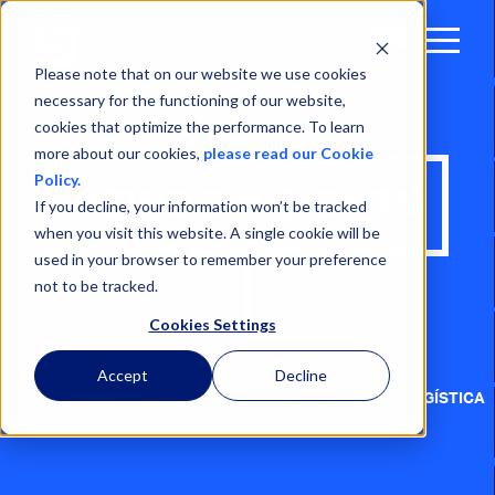
Open
Menu
Please note that on our website we use cookies
necessary for the functioning of our website,
cookies that optimize the performance. To learn
more about our cookies,
please read our Cookie
Policy.
NEWS & INSIGHTS
If you decline, your information won’t be tracked
when you visit this website. A single cookie will be
used in your browser to remember your preference
not to be tracked.
Cookies Settings
Accept
Decline
ALL ARTICLES
MINERÍA
MARÍTIMO, PUERTOS Y LOGÍSTICA