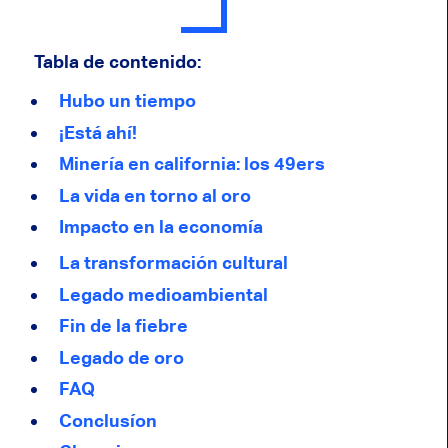
Tabla de contenido:
Hubo un tiempo
¡Está ahí!
Minería en california: los 49ers
La vida en torno al oro
Impacto en la economía
La transformación cultural
Legado medioambiental
Fin de la fiebre
Legado de oro
FAQ
Conclusíon