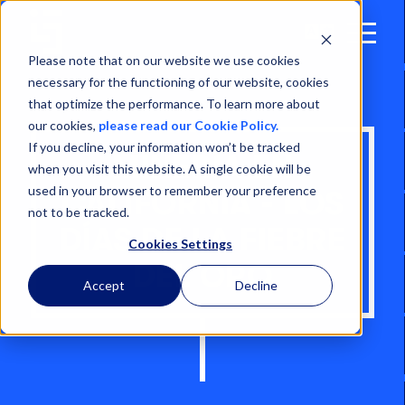
Open
Menu
Please note that on our website we use cookies
necessary for the functioning of our website, cookies
that optimize the performance. To learn more about
our cookies,
please read our Cookie Policy.
If you decline, your information won’t be tracked
MINERÍA EN
when you visit this website. A single cookie will be
used in your browser to remember your preference
CALIFORNIA - LOS
not to be tracked.
DÍAS DE LA FIEBRE
Cookies Settings
DEL ORO
Accept
Decline