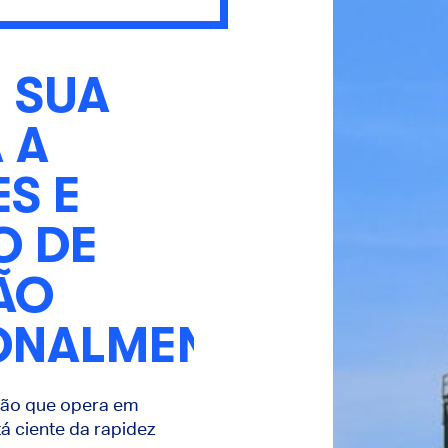
 SUA
 A
S E
O DE
ÃO
ONALMENTE
ção que opera em
á ciente da rapidez