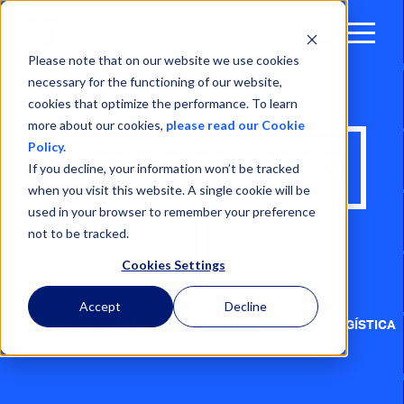
Open
Menu
Please note that on our website we use cookies
necessary for the functioning of our website,
cookies that optimize the performance. To learn
more about our cookies,
please read our Cookie
Policy.
NEWS & INSIGHTS
If you decline, your information won’t be tracked
when you visit this website. A single cookie will be
used in your browser to remember your preference
not to be tracked.
Cookies Settings
Accept
Decline
ALL ARTICLES
MINERÍA
MARÍTIMO, PUERTOS Y LOGÍSTICA